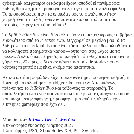
cyberpunk (αμφότεροι οι κόσμοι έχουν αποδοθεί πανέμορφα),
καθώς θα αναζητάτε τρόπο για να ξεφύγετε από τον όλο εφιάλτη.
Το αποκορύφωμα ήταν τα επίπεδα προς το φινάλε που ήταν
χωρισμένα στη μέση, ενώνοντας κατά κάποιο τρόπο τις δύο
ιστορίες — πραγματικό mindfuck!
Το
Split Fiction
δεν είναι δύσκολο. Για να είμαι ειλικρινής το βρήκα
ευκολότερο από το
It Takes Two
. Συγχωρεί σε μεγάλο βαθμό τα
λάθη ενώ τα checkpoints του είναι τόσα πολλά που θεωρώ αδύνατο
να κολλήσετε πραγματικά κάπου — ούτε καν στις μάχες με τα
bosses. Απλά, όπως εξήγησα, υπολογίστε ότι θα χρειαστείτε άνετα
γύρω στις 20 ώρες, ειδικά αν κάνετε και τα side stories που σε
κάποιες περιπτώσεις είναι ακόμα πιο απαιτητικά.
Αν και αυτή τη φορά δεν είχε το πλεονέκτημα του αιφνιδιασμού, η
Hazelight ακολούθησε το «bigger, better» των Αμερικάνων,
παίρνοντας το
It Takes Two
και ταΐζοντάς το στεροειδή. Το
αποτέλεσμα είναι ένα ευφάνταστο και υπερπλήρες παιχνίδι που αν
και πάσχει στην αφήγηση, προσφέρει μία από τις πληρέστερες
εμπειρίες gameplay που έχω δει.
Μου θύμισε:
It Takes Two
,
A Way Out
Κυκλοφορία έκδοσης: Μάρτιος 2025
Πλατφόρμες:
PS5
, Xbox Series X|S, PC, Switch 2