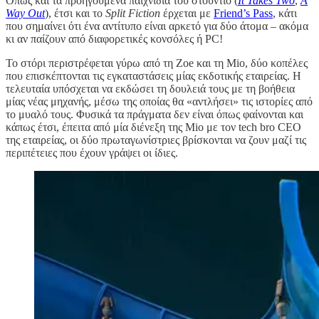
Όπως και τα προηγούμενα παιχνίδια του στούντιο (
It Takes Two
,
A
Way Out
), έτσι και το
Split Fiction
έρχεται με
Friend’s Pass
, κάτι
που σημαίνει ότι ένα αντίτυπο είναι αρκετό για δύο άτομα – ακόμα
κι αν παίζουν από διαφορετικές κονσόλες ή PC!
Το στόρι περιστρέφεται γύρω από τη Zoe και τη Mio, δύο κοπέλες
που επισκέπτονται τις εγκαταστάσεις μίας εκδοτικής εταιρείας. Η
τελευταία υπόσχεται να εκδώσει τη δουλειά τους με τη βοήθεια
μίας νέας μηχανής, μέσω της οποίας θα «αντλήσει» τις ιστορίες από
το μυαλό τους. Φυσικά τα πράγματα δεν είναι όπως φαίνονται και
κάπως έτσι, έπειτα από μία διένεξη της Mio με τον tech bro CEO
της εταιρείας, οι δύο πρωταγωνίστριες βρίσκονται να ζουν μαζί τις
περιπέτειες που έχουν γράψει οι ίδιες.