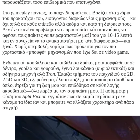
παρουσιάζεται τόσο επιδερμικά που αποτυγχάνει.
Στο gameplay πάντως, το παιχνίδι αριστεύει. Βαδίζει στα χνάρια
του προκατόχου του, εισάγοντας διαρκώς νέους μηχανισμούς — και
όχι απλά σε κάθε επίπεδο αλλά ακόμα και κατά τη διάρκειά τους.
Δεν έχει κανένα πρόβλημα να παρουσιάσει κάτι καινούριο, να
αφήσει τους παίκτες να πειραματιστούν μαζί του για 10-15 λεπτά
και εν συνεχεία να το αντικαταστήσει με κάτι διαφορετικό — και
ξανά. Χωρίς υπερβολή, νομίζω πως πρόκειται για τον πιο
χορταστικό «μπουφέ» μηχανισμών που έχω δει σε video game.
Ενδεικτικά, κουβάλησα και καβάλησα δράκο, μεταμορφώθηκα σε
δέντρο, γορίλα και γουρούνι, έγινα λουκάνικο (κυριολεκτικά!) και
οδήγησα μηχανή αλά
Tron
. Έπαιξα τμήματα του παιχνιδιού σε 2D,
2.5D και 3D, εξερεύνησα, έλυσα παζλ, χρησιμοποίησα σπαθί και
όπλο, έτρεξα για τη ζωή μου και επιδόθηκα σε κάθε λογής
ακροβατικά — όλα παρέα με τον συμπαίκτη μου. Η ασύμμετρη
φύση του
Split Fiction
εγγυόταν πως σε καμία περίπτωση δεν
κάναμε τα ίδια (αν και μπορείτε να αλλάξετε χαρακτήρα ανά πάσα
στιγμή).