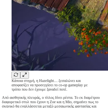
Κάποια στιγμή, η Hazelight… ξεσαλώνει και
αποφασίζει να προσεγγίσει το co-op gameplay με
τρόπο που δεν έχουμε ξαναδεί ποτέ.
Από αισθητικής πλευράς, ο τίτλος δίνει ρέστα. Το εκ διαμέτρου
διαφορετικό στυλ που έχουν η Zoe και η Mio, σημαίνει πως το
σκηνικό θα εναλλάσσεται μεταξύ μεσαιωνικής φαντασίας και