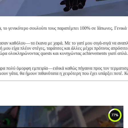
το γενικότερο σουλούπι τους παραπέμπει 100% σε Ιάπωνες. Γενικά το L
σαν καθόλου — τα έκανα με χαρά. Με το γατί μου σιγά-σιγά να αναπλη
 μου είχα πλέον στέγες, ταράτσες και άλλες μέχρι πρότινος απρόσιτε
 ώρα ολοκληρώνοντας quests και κυνηγώντας achievements γιατί απλά
ρα πολύ όμορφη εμπειρία — ειδικά καθώς πήγαινα προς τον τερματισμό
μουν γάτα, θα ήμουν πιθανότατα η χειρότερη που έχει υπάρξει ποτέ. Κα