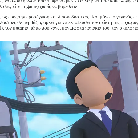
, να ολοκληρώσετε τα διάφορα quests και να βρείτε τα κάθε λογής col
λ σας, είτε in-game) χωρίς να βαρεθείτε.
ός ως προς την προσέγγιση και διασκεδαστικός. Και μόνο το γεγονός π
άστρες σε περβάζια, αρκεί για να εκτοξεύσει τον δείκτη της ψυχαγωγί
, τον μπαμπά πάπιο που χάνει μονίμως τα παπάκια του, τον σκύλο που 