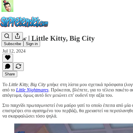
#review | Little Kitty, Big City
Subscribe
Sign in
Jul 12, 2024
Share
Το
Little Kitty, Big City
μπήκε στη λίστα μου σχετικά πρόσφατα (λογι
από το
Little Nightmares
. Πρόκειται, βλέπετε, για το τέλειο πακέτο 
απόγευμα, όμως αυτό δεν μειώνει επ’ ουδενί την αξία του.
Στο παιχνίδι πρωταγωνιστεί ένα μαύρο γατί το οποίο έπειτα από μί
επιστρέψει στο αγαπημένο του περβάζι, θα χρειαστεί να περιπλανηθε
να σκαρφαλώσει τόσο ψηλά.