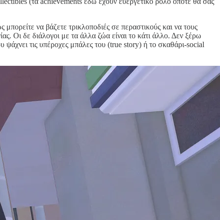
lectibles (τα achievements εδώ έχουν ευεργετικό ρόλο οπότε θα σας
ως μπορείτε να βάζετε τρικλοποδιές σε περαστικούς και να τους
ας. Οι δε διάλογοι με τα άλλα ζώα είναι το κάτι άλλο. Δεν ξέρω
ψάχνει τις υπέροχες μπάλες του (true story) ή το σκαθάρι-social