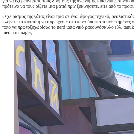
για να εξερευνήσετε τους δρόμους της ανώνυμης ιαπωνικής συνοικίας
πρότεινα να τους ρίξετε μια ματιά πριν ξεκινήσετε, είτε από το προφί
Ο χειρισμός της γάτας είναι τρία σε ένα: άψογος τεχνικά, ρεαλιστικ
κλέβετε τα κινητά ή να σπρώχνετε στο κενό ύποπτα τοποθετημένες γλ
ποιο να πρωτοξεχωρίσω: το nerd ιαπωνικό ρακουνόσκυλο (βλ. tanuki)
media manager;