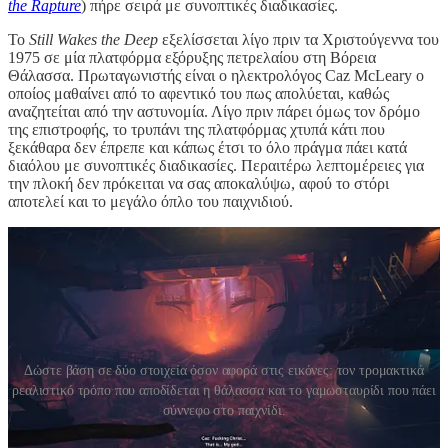
the Rapture
) πήρε σειρά με συνοπτικές διαδικασίες.
Το
Still Wakes the Deep
εξελίσσεται λίγο πριν τα Χριστούγεννα του
1975 σε μία πλατφόρμα εξόρυξης πετρελαίου στη Βόρεια
Θάλασσα. Πρωταγωνιστής είναι ο ηλεκτρολόγος Caz McLeary ο
οποίος μαθαίνει από το αφεντικό του πως απολύεται, καθώς
αναζητείται από την αστυνομία. Λίγο πριν πάρει όμως τον δρόμο
της επιστροφής, το τρυπάνι της πλατφόρμας χτυπά κάτι που
ξεκάθαρα δεν έπρεπε και κάπως έτσι το όλο πράγμα πάει κατά
διαόλου με συνοπτικές διαδικασίες. Περαιτέρω λεπτομέρειες για
την πλοκή δεν πρόκειται να σας αποκαλύψω, αφού το στόρι
αποτελεί και το μεγάλο όπλο του παιχνιδιού.
Δώστε βάση σε δύο στοιχεία όσον αφορά στις εικόνες: τον τρομακτικά
ρεαλιστικό τρόπο που αποδίδεται η θάλασσα και το γαμωσταυρίδι που πάει
σύννεφο στο παιχνίδι.
Βλέπω αρκετούς να το χαρακτηρίζουν ως walking simulator.