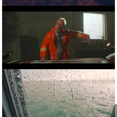
Προσωπικά διαφωνώ. Ναι μεν το
Still Wakes the Deep
είναι ένα
απόλυτα γραμμικό παιχνίδι χωρίς πολλές-πολλές αλληλεπιδράσεις
με το περιβάλλον, ωστόσο κατά τη διάρκειά του θα κληθείτε να
κινηθείτε προσεκτικά και να αποφύγετε με κάθε τρόπο ό,τι σας
κυνηγά. Η ιστορία εξελίσσεται μέσω σύντομων τηλεφωνημάτων
και — πιο σπάνια — συναντήσεων με τους συναδέλφους του Caz
αφού κατά τα άλλα… είστε μόνοι σας. Η δε σχετικά μικρή
διάρκεια του τίτλου (τέσσερις-πέντε ώρες το πολύ) διατηρεί τα
παραπάνω φρέσκα ως το φινάλε — προσωπικά δεν παρατήρησα
πουθενά κοιλιά.
Ο τίτλος βγάζει ξεκάθαρα vibes
The Thing
. Όχι του αισχρού
remake του 2011 αλλά της κορυφαίας, ορίτζιναλ δημιουργίας του
John Carpenter από το 1982 (αν δεν το έχετε δει, κάντε το). Επί της
ουσίας είναι σαν το
The Thing
να έχει γίνει video game και να
εξελίσσεται αντί για την Ανταρκτική σε μία πλατφόρμα στη Βόρεια
Θάλασσα. Τόσο ξεκάθαρες είναι οι επιρροές του στο
Still Wakes
the Deep
. Επενδύει στον ψυχολογικό τρόμο δίχως να καταφεύγει
σε φτηνά jump scares — δεν θυμάμαι να είδα ούτε ένα. Η τρίχα μου
συνέχισε να είναι κάγκελο δε, ακόμα κι όταν ήρθα πρόσωπο με
πρόσωπο με την όποια απειλή.