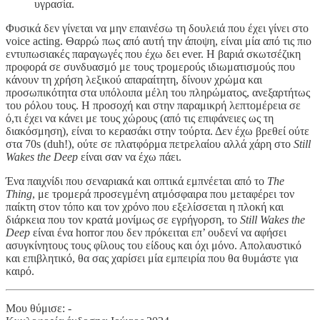
υγρασία.
Φυσικά δεν γίνεται να μην επαινέσω τη δουλειά που έχει γίνει στο
voice acting. Θαρρώ πως από αυτή την άποψη, είναι μία από τις πιο
εντυπωσιακές παραγωγές που έχω δει ever. Η βαριά σκωτσέζικη
προφορά σε συνδυασμό με τους τρομερούς ιδιωματισμούς που
κάνουν τη χρήση λεξικού απαραίτητη, δίνουν χρώμα και
προσωπικότητα στα υπόλοιπα μέλη του πληρώματος, ανεξαρτήτως
του ρόλου τους. Η προσοχή και στην παραμικρή λεπτομέρεια σε
ό,τι έχει να κάνει με τους χώρους (από τις επιφάνειες ως τη
διακόσμηση), είναι το κερασάκι στην τούρτα. Δεν έχω βρεθεί ούτε
στα 70s (duh!), ούτε σε πλατφόρμα πετρελαίου αλλά χάρη στο
Still
Wakes the Deep
είναι σαν να έχω πάει.
Ένα παιχνίδι που σεναριακά και οπτικά εμπνέεται από το
The
Thing
, με τρομερά προσεγμένη ατμόσφαιρα που μεταφέρει τον
παίκτη στον τόπο και τον χρόνο που εξελίσσεται η πλοκή και
διάρκεια που τον κρατά μονίμως σε εγρήγορση, το
Still Wakes the
Deep
είναι ένα horror που δεν πρόκειται επ’ ουδενί να αφήσει
ασυγκίνητους τους φίλους του είδους και όχι μόνο. Απολαυστικό
και επιβλητικό, θα σας χαρίσει μία εμπειρία που θα θυμάστε για
καιρό.
Μου θύμισε: -