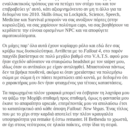
εναλλακτικούς τρόπους για να πετύχει τον στόχο του και τον
επιβραβεύει γι’ αυτό, κάτι αξιομνημόνευτο αν μη τι άλλο για τα
δεδομένα του 2010. Skills όπως τα Lockpick, Science, Speech,
Medicine και Survival μπορούν να σας ανοίξουν πόρτες (στην
κυριολεξία), να σας χαρίσουν πολύτιμα caps, να σας βοηθήσουν να
κερδίσετε την εύνοια ορισμένων NPC και να αποφύγετε
αιματοκυλίσματα.
Οι μάχες παρ’ όλα αυτά έχουν κυρίαρχο ρόλο και εδώ δεν σας
κρύβω πως δυσκολεύτηκα. Αντίθετα με το
Fallout 4
, στο παρόν
παιχνίδι βασίστηκα σε πολύ μεγάλο βαθμό στο V.A.T.S. αφού μου
ήταν σχεδόν αδύνατον να σταυρώσω headshot με τον sniper μου,
ιδίως όταν οι αντίπαλοι με είχαν αντιληφθεί. Μπαστούνια πάντως
δεν τα βρήκα πουθενά, ακόμα κι όταν χρειάστηκε να πολεμήσω
σώμα με σώμα ή εν πάσει περιπτώσει από κοντά, με δεδομένο ότι
ο χαρακτήρας μου δεν ήταν φτιαγμένος για τέτοιες καταστάσεις.
Τα παρωχημένα πλέον γραφικά μπορεί να έσβησαν τη λαχτάρα μου
να ψάξω την Μοχάβι σπιθαμή προς σπιθαμή, όμως η φαντασία μου
έκανε το απαραίτητο upscale, επιτρέποντάς μου να απολαύσω έτσι
το καταπληκτικό από κάθε άποψη
Fallout: New Vegas
. Ένας τίτλος
που με το χέρι στην καρδιά αποτελεί την πλέον κραυγαλέα
υποψηφιότητα για remake ή έστω remaster. Η Bethesda το χρωστά,
αν όχι στους νεότερους σε ηλικία παίκτες, στην ίδια τη σειρά.