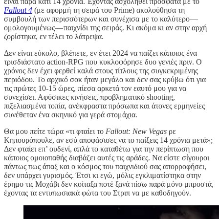
είναι παρά κάτι 14 χρόνια. Έχοντας ασχοληθεί πρόσφατα με το
Fallout 4
(με αφορμή τη σειρά του Prime) ακολούθησα τη
συμβουλή των περισσότερων και συνέχισα με το καλύτερο —
ομολογουμένως — παιχνίδι της σειράς. Κι ακόμα κι αν στην αρχή
ζορίστηκα, εν τέλει το λάτρεψα.
Δεν είναι εύκολο, βλέπετε, εν έτει 2024 να παίζει κάποιος ένα
τρισδιάστατο action-RPG που κυκλοφόρησε δυο γενιές πριν. Ο
χρόνος δεν έχει φερθεί καλά στους τίτλους της συγκεκριμένης
περιόδου. Το αρχικό σοκ ήταν μεγάλο και δεν σας κρύβω ότι για
τις πρώτες 10-15 ώρες, πίεσα αρκετά τον εαυτό μου για να
συνεχίσει. Αφύσικες κινήσεις, προβληματικό shooting,
πιξελιασμένα τοπία, ανέκφραστα πρόσωπα και άτονες ερμηνείες
συνέθεταν ένα σκηνικό για γερά στομάχια.
Θα μου πείτε τώρα «τι φταίει το
Fallout: New Vegas
ρε
Κηπουρόπουλε, αν εσύ αποφάσισες να το παίξεις 14 χρόνια μετά»;
Δεν φταίει επ’ ουδενί, απλά το καταθέτω για την περίπτωση που
κάποιος ομοιοπαθής διαβάζει αυτές τις αράδες. Να είστε σίγουροι
πάντως πως άπαξ και ο κόσμος του παιχνιδιού σας απορροφήσει,
δεν υπάρχει γυρισμός. Έτσι κι εγώ, μόλις εγκλιματίστηκα στην
έρημο τις Μοχάβι δεν κοίταξα ποτέ ξανά πίσω παρά μόνο μπροστά,
έχοντας τα εντυπωσιακά φώτα του Στριπ να με καθοδηγούν.