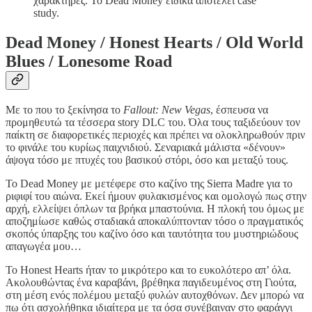
χαρακτήρες. Το Dead Money ειδικά αποτελεί case
study.
Dead Money / Honest Hearts / Old World
Blues / Lonesome Road
Με το που το ξεκίνησα το
Fallout: New Vegas
, έσπευσα να
προμηθευτώ τα τέσσερα story DLC του. Όλα τους ταξιδεύουν τον
παίκτη σε διαφορετικές περιοχές και πρέπει να ολοκληρωθούν πριν
το φινάλε του κυρίως παιχνιδιού. Σεναριακά μάλιστα «δένουν»
άψογα τόσο με πτυχές του βασικού στόρι, όσο και μεταξύ τους.
Το Dead Money με μετέφερε στο καζίνο της Sierra Madre για το
ριφιφί του αιώνα. Εκεί ήμουν φυλακισμένος και ομολογώ πως στην
αρχή, ελλείψει όπλων τα βρήκα μπαστούνια. Η πλοκή του όμως με
αποζημίωσε καθώς σταδιακά αποκαλύπτονταν τόσο ο πραγματικός
σκοπός ύπαρξης του καζίνο όσο και ταυτότητα του μυστηριώδους
απαγωγέα μου…
Το Honest Hearts ήταν το μικρότερο και το ευκολότερο απ’ όλα.
Ακολουθώντας ένα καραβάνι, βρέθηκα παγιδευμένος στη Γιούτα,
στη μέση ενός πολέμου μεταξύ φυλών αυτοχθόνων. Δεν μπορώ να
πω ότι ασχολήθηκα ιδιαίτερα με τα όσα συνέβαιναν στο φαράγγι