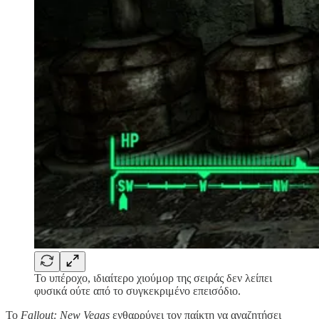
Το υπέροχο, ιδιαίτερο χιούμορ της σειράς δεν λείπει
φυσικά ούτε από το συγκεκριμένο επεισόδιο.
Το
Fallout: New Vegas
ενθαρρύνει τον παίκτη να αναζητήσει