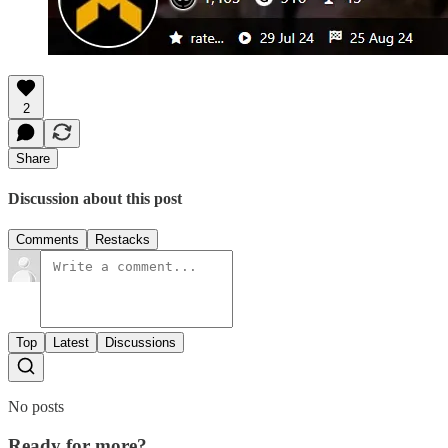
2
Share
Discussion about this post
Comments
Restacks
Top
Latest
Discussions
No posts
Ready for more?