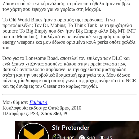
Ζάιον αφού σε τελική ανάλυση, το μόνο που ήθελα ήταν να βρω
τον χάρτη που έψαχνα για να γυρίσω στη Μοχάβι.
Το Old World Blues ήταν ο ορισμός της παράνοιας. Τι να
πρωτοδιαλέξω; Τον Dr. Mobius; Το Think Tank με τα ψυχότρελα
ρομπότ; Το Big Empty που δεν ήταν Big Empty αλλά Big MT (ΜΤ
από το Mountain); Τουλάχιστον με ανάγκασε να χρησιμοποιήσω
energy weapons και μου έδωσε ορισμένα κουλ perks οπότε χαλάλι
του.
Όσο για το Lonesome Road, αποτελεί τον επίλογο των DLC και
ενώ ξεκινά χτίζοντας σασπένς, κάπου στην πορεία ένιωσα πως
βασικός αντίπαλος το παράκανε με την αχρείαστα μυστηριώδη
στάση και την υπερβολικά δραματική ερμηνεία του. Μου έδωσε
πάντως μία διαφορετική οπτική γωνία της μάχης ανάμεσα στο NCR
και τις δυνάμεις του Caesar στο κυρίως παιχνίδι.
Μου θύμισε:
Fallout 4
Κυκλοφορία έκδοσης: Οκτώβριος 2010
Πλατφόρμες: PS3,
Xbox 360
, PC