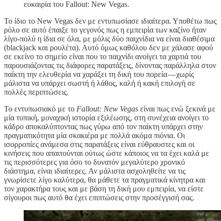
ευκαιρία του Fallout: New Vegas.
Το ίδιο το New Vegas δεν με εντυπωσίασε ιδιαίτερα. Υποθέτω πως
ρόλο σε αυτό έπαιξε το γεγονός πως η εμπειρία των καζίνο ήταν
λίγο-πολύ η ίδια σε όλα, με μόλις δύο παιχνίδια να είναι διαθέσιμα
(blackjack και ρουλέτα). Αυτό όμως καθόλου δεν με χάλασε αφού
σε εκείνο το σημείο είναι που το παιχνίδι ανοίγει τα χαρτιά του
παρουσιάζοντας τις διάφορες παρατάξεις, δίνοντας παράλληλα στον
παίκτη την ελευθερία να χαράξει τη δική του πορεία — χωρίς
μάλιστα να υπάρχει σωστή ή λάθος, καλή ή κακή επιλογή σε
πολλές περιπτώσεις.
Το εντυπωσιακό με το
Fallout: New Vegas
είναι πως ενώ ξεκινά με
μία τυπική, μοναχική ιστορία εξιλέωσης, στη συνέχεια ανοίγει το
κάδρο αποκαλύπτοντας πως γύρω από τον παίκτη υπάρχει στην
πραγματικότητα μία σκακιέρα με πολλά ακόμα πιόνια. Οι
ισορροπίες ανάμεσα στις παρατάξεις είναι εύθραυστες και οι
κινήσεις που απαιτούνται ούτως ώστε κάποιος να τα έχει καλά με
τις περισσότερες για όσο το δυνατόν μεγαλύτερο χρονικό
διάστημα, είναι ιδιαίτερες. Αν μάλιστα ασχοληθείτε να τις
γνωρίσετε λίγο καλύτερα, θα μάθετε τα πραγματικά κίνητρα και
τον χαρακτήρα τους και με βάση τη δική μου εμπειρία, να είστε
σίγουροι πως αυτό θα έχει επιπτώσεις στην προσέγγισή σας.