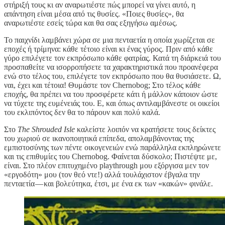
στήριξή τους κι αν αναρωτιέστε πώς μπορεί να γίνει αυτό, η
απάντηση είναι μέσα από τις θυσίες. «Ποιες θυσίες», θα
αναρωτιέστε εσείς τώρα και θα σας εξηγήσω αμέσως.
Το παιχνίδι λαμβάνει χώρα σε μια πενταετία η οποία χωρίζεται σε
εποχές ή τρίμηνα: κάθε τέτοιο είναι κι ένας γύρος. Πριν από κάθε
γύρο επιλέγετε τον εκπρόσωπο κάθε φατρίας. Κατά τη διάρκειά του
προσπαθείτε να ισορροπήσετε τα χαρακτηριστικά που προανέφερα
ενώ στο τέλος του, επιλέγετε τον εκπρόσωπο που θα θυσιάσετε. Ω,
ναι, έχει και τέτοια! Θυμάστε τον Chernobog; Στο τέλος κάθε
εποχής, θα πρέπει να του προσφέρετε κάτι ή μάλλον κάποιον ώστε
να τύχετε της ευμένειάς του. Ε, και όπως αντιλαμβάνεστε οι οικείοι
του εκλιπόντος δεν θα το πάρουν και πολύ καλά.
Στο
The Shrouded Isle
καλείστε λοιπόν να κρατήσετε τους δείκτες
του χωριού σε ικανοποιητικά επίπεδα, απολαμβάνοντας της
εμπιστοσύνης των πέντε οικογενειών ενώ παράλληλα εκπληρώνετε
και τις επιθυμίες του Chernobog. Φαίνεται δύσκολο; Πιστέψτε με,
είναι. Στο πλέον επιτυχημένο playthrough μου εξόργισα μεν τον
«εργοδότη» μου (τον θεό ντε!) αλλά τουλάχιστον έβγαλα την
πενταετία — και βολεύτηκα, έτσι, με ένα εκ των «κακών» φινάλε.