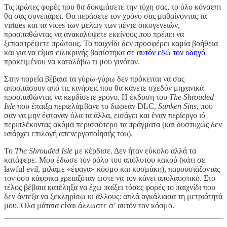
Τις πρώτες φορές που θα δοκιμάσετε την τύχη σας, το όλο κόνσεπτ
θα σας συνεπάρει. Θα περάσετε τον χρόνο σας μαθαίνοντας τα
virtues και τα vices των μελών των πέντε οικογενειών,
προσπαθώντας να ανακαλύψετε εκείνους που πρέπει να
ξεπαστρέψετε πρώτους. Το παιχνίδι δεν προσφέρει καμία βοήθεια
και για να είμαι ειλικρινής βασίστηκα
σε αυτόν εδώ τον οδηγό
προκειμένου να καταλάβω τι μου γινόταν.
Στην πορεία βέβαια τα γύρω-γύρω δεν πρόκειται να σας
αποσπάσουν από τις κινήσεις που θα κάνετε σχεδόν μηχανικά
προσπαθώντας να κερδίσετε χρόνο. Η έκδοση του
The Shrouded
Isle
που έπαιξα περιελάμβανε το δωρεάν DLC,
Sunken Sins
, που
σαν να μην έφταναν όλα τα άλλα, εισάγει και έναν περίεργο ιό
περιπλέκοντας ακόμα περισσότερο τα πράγματα (και δυστυχώς δεν
υπάρχει επιλογή απενεργοποίησής του).
Το
The Shrouded Isle
με κέρδισε. Δεν ήταν εύκολο αλλά τα
κατάφερε. Μου έδωσε τον ρόλο του απόλυτου κακού (κάτι σε
lawful evil, μιλάμε «έφαγα» κόσμο και κοσμάκη), παρουσιάζοντάς
τον όσο κάφρικα χρειαζόταν ώστε να τον κάνει απολαυστικό. Στο
τέλος βέβαια κατέληξα να έχω παίξει τόσες φορές το παιχνίδι που
δεν άντεξα να ξεκληρίσω κι άλλους: απλά αγκάλιασα τη μετριότητά
μου. Όλα μάταια είναι άλλωστε σ’ αυτόν τον κόσμο.