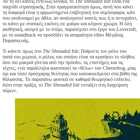
Αν το δει κανείς εντελώς κυνικά, το
The Shrouded Isle
είναι ένα
παιχνίδι στρατηγικής. Στην πραγματικότητα όμως, αυτή που κάνει
τη διαφορά είναι η αρρωστημένα επιβλητική του ατμόσφαιρα, κάτι
που ισοδυναμεί με άθλο, αν αναλογιστεί κανείς πως ό,τι πετυχαίνει,
το κάνει με στατικές εικόνες σε μαύρο και κίτρινο χρώμα. Η όλη
αισθητική, ασορτί με το στόρι, παραπέμπει στο έργο του Lovecraft,
με το soundtrack να προσδίδει τα απαραίτητα vibes Μεγάλης
Παρασκευής.
Τι κάνετε όμως στο
The Shrouded Isle
; Παίρνετε τον ρόλο του
παπά του χωριού, ο ρόλος του οποίου είναι να κρατήσει το πλήθος
όσο πιο μακριά γίνεται από την πρόοδο, τις επιστήμες και τις
τέχνες, ενώ παράλληλα ικανοποιεί τα «θέλω» του Chernobog, μίας
όχι και τόσο πρόσχαρης θεότητας που κατοικοεδρεύει στα βάθη της
θάλασσας. Τα παραπάνω φυσικά σε καθαρά θεωρητικό επίπεδο,
διότι στην πράξη, το
The Shrouded Isle
εστιάζει στη διαχείριση
πόρων.