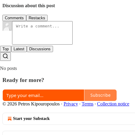
Discussion about this post
Comments
Restacks
Top
Latest
Discussions
No posts
Ready for more?
Subscribe
© 2026 Petros Kipouropoulos
·
Privacy
∙
Terms
∙
Collection notice
Start your Substack