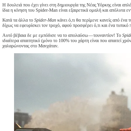
Η δουλειά που έχει γίνει στη δημιουργία της Νέας Υόρκης είναι απ
ίδια η κίνηση του Spider-Man είναι εξαιρετικά ομαλή και απόλυτα 
Κατά τα άλλα το
Spider-Man
κάνει ό,τι θα περίμενε κανείς από ένα
δίχως να εφευρίσκει τον τροχό, αφού προσφέρει ό,τι και ένα τυπικό
Αυτό βέβαια δε με εμπόδισε να το απολαύσω — τουναντίον! Το
Spid
ιδιαίτερα απαιτητικό (μόνο το 100% του χάρτη είναι που απαιτεί χρ
χαλαρώνοντας στο Μανχάταν.