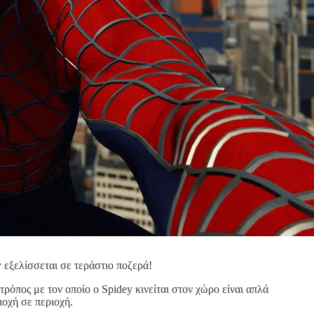
 εξελίσσεται σε τεράστιο ποζερά!
όπος με τον οποίο ο Spidey κινείται στον χώρο είναι απλά
ιοχή σε περιοχή.