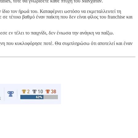
ibles, τότε θα γνωρίσετε κάθε πτυχή του Μανχάταν.
ον ίδιο τον ήρωά του. Καταφέρνει ωστόσο να εκμεταλλευτεί τη
ε τέτοιο βαθμό έναν παίκτη που δεν είναι φίλος του franchise και
εσε εν τέλει το παιχνίδι, δεν ένιωσα την ανάγκη να παίξω.
άχνη που κυκλοφόρησε ποτέ. Θα συμπληρώσω ότι αποτελεί και έναν
.