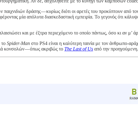
τουργηματική. Αν δε, ασχοληθείτε με το κυνήγι των κάμποσων collect
των παιχνιδιών δράσης — κυρίως διότι οι αρετές του προκύπτουν από τ
ροντας μία απόλυτα διασκεδαστική εμπειρία. Το γεγονός ότι κάλυψε σ
πλαισιώσει και με έξτρα περιεχόμενο το οποίο πάντως, όσο κι αν μ’ άρ
, το
Spider-Man
στο PS4 είναι η καλύτερη ταινία με τον άνθρωπο-αρ
γενιά κονσολών — όπως ακριβώς το
The Last of Us
από την προηγούμενη