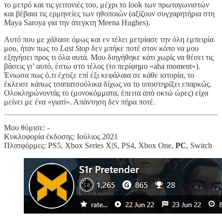
το μετρό και τις γειτονιές του, μέχρι το look των πρωταγωνιστών
και βέβαια τις ερμηνείες των ηθοποιών (αξίζουν συγχαρητήρια στη
Maya Saroya για την άτεγκτη Meena Hughes).
Αυτό που με χάλασε όμως και εν τέλει μετρίασε την όλη εμπειρία
μου, ήταν πως το
Last Stop
δεν μπήκε ποτέ στον κόπο να μου
εξηγήσει προς τι όλα αυτά. Μου διηγήθηκε κάτι χωρίς να θέσει τις
βάσεις γι’ αυτό, έστω στο τέλος (το περίφημο «aha moment»).
Ένιωσα πως ό,τι έχτιζε επί έξι κεφάλαια σε κάθε ιστορία, το
έκλεισε κάπως τσαπατσούλικα δίχως να το υποστηρίξει επαρκώς.
Ολοκληρώνοντάς το (μονοκόμματα, έπειτα από οκτώ ώρες) είχα
μείνει με ένα «γιατί». Απάντηση δεν πήρα ποτέ.
Μου θύμισε: -
Κυκλοφορία έκδοσης: Ιούλιος 2021
Πλατφόρμες: PS5, Xbox Series X|S, PS4, Xbox One,
PC
, Switch