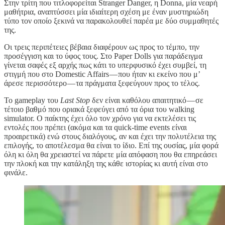
Στην τρίτη που τιτλοφορείται Stranger Danger, η Donna, μία νεαρή
μαθήτρια, αναπτύσσει μία ιδιαίτερη σχέση με έναν μυστηριώδη
τύπο τον οποίο ξεκινά να παρακολουθεί παρέα με δύο συμμαθητές
της.
Οι τρεις περιπέτειες βέβαια διαφέρουν ως προς το τέμπο, την
προσέγγιση και το ύφος τους. Στο Paper Dolls για παράδειγμα
γίνεται σαφές εξ αρχής πως κάτι το υπερφυσικό έχει συμβεί, τη
στιγμή που στο Domestic Affairs — που ήταν κι εκείνο που μ’
άρεσε περισσότερo — τα πράγματα ξεφεύγουν προς το τέλος.
Το gameplay του
Last Stop
δεν είναι καθόλου απαιτητικό — σε
τέτοιο βαθμό που οριακά ξεφεύγει από τα όρια του walking
simulator. Ο παίκτης έχει όλο τον χρόνο για να εκτελέσει τις
εντολές που πρέπει (ακόμα και τα quick-time events είναι
προαιρετικά) ενώ στους διαλόγους, αν και έχει την πολυτέλεια της
επιλογής, το αποτέλεσμα θα είναι το ίδιο. Επί της ουσίας, μία φορά
όλη κι όλη θα χρειαστεί να πάρετε μία απόφαση που θα επηρεάσει
την πλοκή και την κατάληξη της κάθε ιστορίας κι αυτή είναι στο
φινάλε.