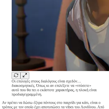
Οι επιλογές στους διαλόγους είναι σχεδόν…
διακοσμητικές. Όπως κι αν επιλέξετε να «ντύσετε»
αυτό που θα πει ο εκάστοτε χαρακτήρας, η πλοκή είναι
προδιαγεγραμμένη.
Αν πρέπει να δώσω έξτρα πόντους στο παιχνίδι για κάτι, είναι ο
τρόπος με τον οποίο έχει αποτυπώσει τα vibes του Λονδίνου. Από