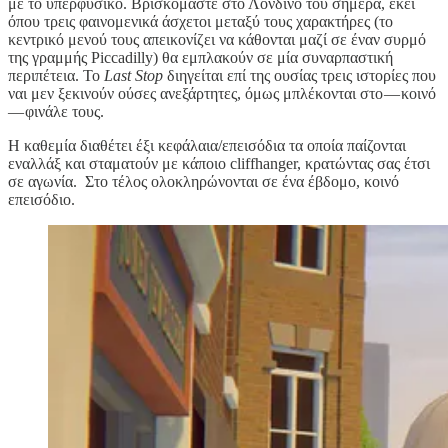
με το υπερφυσικό. Βρισκόμαστε στο Λονδίνο του σήμερα, εκεί
όπου τρεις φαινομενικά άσχετοι μεταξύ τους χαρακτήρες (το
κεντρικό μενού τους απεικονίζει να κάθονται μαζί σε έναν συρμό
της γραμμής Piccadilly) θα εμπλακούν σε μία συναρπαστική
περιπέτεια. Το
Last Stop
διηγείται επί της ουσίας τρεις ιστορίες που
ναι μεν ξεκινούν ούσες ανεξάρτητες, όμως μπλέκονται στο — κοινό
— φινάλε τους.
Η καθεμία διαθέτει έξι κεφάλαια/επεισόδια τα οποία παίζονται
εναλλάξ και σταματούν με κάποιο cliffhanger, κρατώντας σας έτσι
σε αγωνία. Στο τέλος ολοκληρώνονται σε ένα έβδομο, κοινό
επεισόδιο.