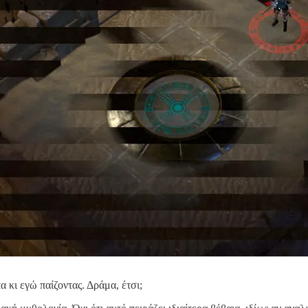
α κι εγώ παίζοντας. Δράμα, έτσι;