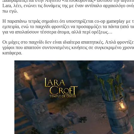
Διαδραματίζεται στην Αίγυπτο «πετσοκόβοντας» ωστόσο την αιγυπτιακή
Lara, λέει, ενώνει τις δυνάμεις της με έναν αντίπαλο αρχαιολόγο ονό
πω εγώ.
Η παραπάνω τετράς σημαίνει ότι υποστηρίζεται co-op gameplay με τ
εμπειρία, ενώ το παιχνίδι φροντίζει να προσαρμόζει τα πάντα (από 
για να απολαύσουν τέσσερα άτομα, αλλά περί ορέξεως…
Οι μάχες στο παιχνίδι δεν είναι ιδιαίτερα απαιτητικές. Απλά φροντί
γρίφοι που απαιτούν συντονισμένες κινήσεις σε συγκεκριμένο χρονι
κατάφερα.