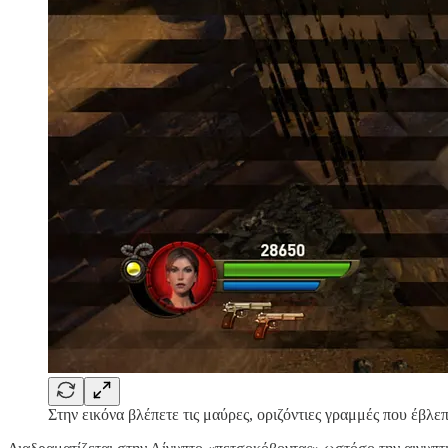
Στην εικόνα βλέπετε τις μαύρες, οριζόντιες γραμμές που έβλεπ