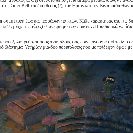
 μυθολογία. Όχι ότι αυτό πειράζει ιδιαίτερα βέβαια, ιδίως αν αναλογ
ματι Carter Bell και δύο θεούς (!), τον Horus και την Isis προσπαθώντ
η συμμετοχή έως και τεσσάρων παικτών. Κάθε χαρακτήρας έχει τις δι
τα παζλ, μέχρι τις μάχες) στον αριθμό των παικτών. Προσωπικά νομίζω
ζετε να εξολοθρεύσετε τους αντιπάλους σας πριν κάνουν αυτοί το ίδιο σ
κό διάστημα. Υπήρξαν μια-δυο περιπτώσεις που με παίδεψαν όμως με 