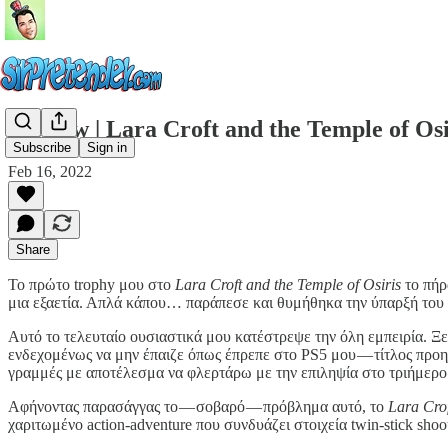
#review | Lara Croft and the Temple of Osi
Subscribe
Sign in
Feb 16, 2022
Share
Το πρώτο trophy μου στο
Lara Croft and the Temple of Osiris
το πήρα
μια εξαετία. Απλά κάπου… παράπεσε και θυμήθηκα την ύπαρξή του μ
Αυτό το τελευταίο ουσιαστικά μου κατέστρεψε την όλη εμπειρία. Ξ
ενδεχομένως να μην έπαιζε όπως έπρεπε στο PS5 μου — τίτλος προηγ
γραμμές με αποτέλεσμα να φλερτάρω με την επιληψία στο τριήμερο 
Αφήνοντας παρασάγγας το — σοβαρό — πρόβλημα αυτό, το
Lara Crof
χαριτωμένο action-adventure που συνδυάζει στοιχεία twin-stick sho