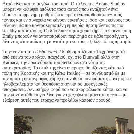
Αυτό είναι και το μεγάλο του ατού. Ο τίτλος της Arkane Studios
μπορεί να καλύψει απόλυτα τόσο αυτούς που αναζητούν ένα
shooter με φρενήρη ρυθμό ώστε πρώτα να «καθαρίσουν» τους
πάντες και εν συνεχεία να κάνουν ερωτήσεις, όσο και εκείνους που
θέλουν μία πιο κοντρολαρισμένη εμπειρία, προτιμώντας τις πιο
stealthy καταστάσεις. Οι δύο διαθέσιμοι χαρακτήρες, ο Corvo και η
Emily μπορούν να ανταποκριθούν περίφημα σε κάθε προσέγγιση,
δίνοντας στον παίκτη τη δυνατότητα να τους εξελίξει όπως προτιμά.
Τα γεγονότα του
Dishonored 2
διαδραματίζονται 15 χρόνια μετά
από εκείνα του πρώτου παιχιδιού, όχι στο Dunwall αλλά στην
Karnaca, την πρωτεύουσα του Serkonos στα νότια της
αυτοκρατορίας. Το στυλ της είναι υπέροχο, θυμίζοντας κάτι από
πόλη της Κορσικής και της Κάτω Ιταλίας — σε συνδυασμό δε με
την άριστη φωτογραφία, χαρίζει μοναδικά πανοράματα, πανέμορφα
ηλιοβασιλέματα και θεσπέσια σκηνικά σε μεσογειακές
αποχρώσεις. Δεν υπήρξε φορά που να σκαρφάλωσα κάπου και να
μην κοντοστάθηκα για λίγο για να χαζέψω τη μαγευτική θέα — με
εξαίρεση αυτές που έτρεχα να προλάβω κάποιον φρουρό.