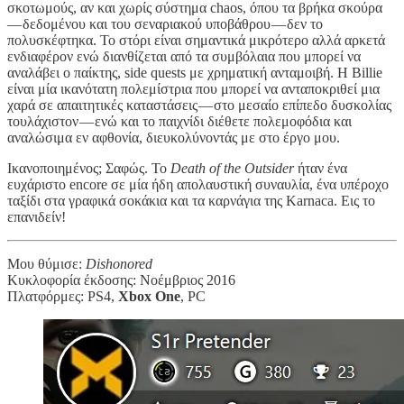
σκοτωμούς, αν και χωρίς σύστημα chaos, όπου τα βρήκα σκούρα
— δεδομένου και του σεναριακού υποβάθρου — δεν το
πολυσκέφτηκα. Το στόρι είναι σημαντικά μικρότερο αλλά αρκετά
ενδιαφέρον ενώ διανθίζεται από τα συμβόλαια που μπορεί να
αναλάβει ο παίκτης, side quests με χρηματική ανταμοιβή. Η Billie
είναι μία ικανότατη πολεμίστρια που μπορεί να ανταποκριθεί μια
χαρά σε απαιτητικές καταστάσεις — στο μεσαίο επίπεδο δυσκολίας
τουλάχιστον — ενώ και το παιχνίδι διέθετε πολεμοφόδια και
αναλώσιμα εν αφθονία, διευκολύνοντάς με στο έργο μου.
Ικανοποιημένος; Σαφώς. Το
Death of the Outsider
ήταν ένα
ευχάριστο encore σε μία ήδη απολαυστική συναυλία, ένα υπέροχο
ταξίδι στα γραφικά σοκάκια και τα καρνάγια της Karnaca. Εις το
επανιδείν!
Μου θύμισε:
Dishonored
Κυκλοφορία έκδοσης: Νοέμβριος 2016
Πλατφόρμες: PS4,
Xbox One
, PC