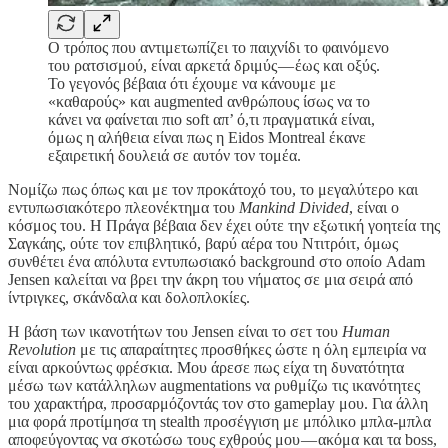
Ο τρόπος που αντιμετωπίζει το παιχνίδι το φαινόμενο
του ρατσισμού, είναι αρκετά δριμύς — έως και οξύς.
Το γεγονός βέβαια ότι έχουμε να κάνουμε με
«καθαρούς» και augmented ανθρώπους ίσως να το
κάνει να φαίνεται πιο soft απ’ ό,τι πραγματικά είναι,
όμως η αλήθεια είναι πως η Eidos Montreal έκανε
εξαιρετική δουλειά σε αυτόν τον τομέα.
Νομίζω πως όπως και με τον προκάτοχό του, το μεγαλύτερο και
εντυπωσιακότερο πλεονέκτημα του
Mankind Divided
, είναι ο
κόσμος του. Η Πράγα βέβαια δεν έχει ούτε την εξωτική γοητεία της
Σαγκάης, ούτε τον επιβλητικό, βαρύ αέρα του Ντιτρόιτ, όμως
συνθέτει ένα απόλυτα εντυπωσιακό background στο οποίο Adam
Jensen καλείται να βρει την άκρη του νήματος σε μια σειρά από
ίντριγκες, σκάνδαλα και δολοπλοκίες.
Η βάση των ικανοτήτων του Jensen είναι το σετ του
Human
Revolution
με τις απαραίτητες προσθήκες ώστε η όλη εμπειρία να
είναι αρκούντως φρέσκια. Μου άρεσε πως είχα τη δυνατότητα
μέσω των κατάλληλων augmentations να ρυθμίζω τις ικανότητες
του χαρακτήρα, προσαρμόζοντάς τον στο gameplay μου. Για άλλη
μια φορά προτίμησα τη stealth προσέγγιση με μπόλικο μπλα-μπλα
αποφεύγοντας να σκοτώσω τους εχθρούς μου — ακόμα και τα boss,