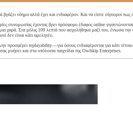
 βγάζει νόημα αλλά έχει και ενδιαφέρον. Και να είστε σίγουροι πως στ
ωρίες συνομωσίας έχοντας βρει πρόσφορο έδαφος online γιγαντώνοντα
μια χαρά. Στα μόλις 109 λεπτά που ασχολήθηκα μαζί του, ένιωσα την
τό δεν είναι κάτι αμελητέο.
α μην προσφέρει replayability — για όσους ενδιαφέρονται για κάτι τέτ
σας μυήσει και στα υπόλοιπα παιχνίδια της Owlskip Enterprises.