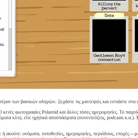
πέραν των βασικών οδηγιών. Ξεχάστε τις μαντεψιές και εστιάστε στα 
0 κενές φωτογραφίες Polaroid και άλλες τόσες ημερομηνίες. Το παιχνί
εύματα κλπ), είτε ηχητικά αποσπάσματα (συνεντεύξεις, podcasts κ.α.).
 ακούτε: ονόματα, τοποθεσίες, ημερομηνίες, περιόδους, εποχές — με 