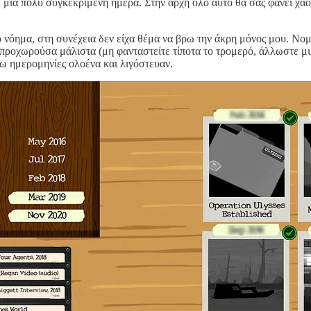
ε μία πολύ συγκεκριμένη ημέρα. Στην αρχή όλο αυτό θα σας φανεί χα
 νόημα, στη συνέχεια δεν είχα θέμα να βρω την άκρη μόνος μου. Νομ
 προχωρούσα μάλιστα (μη φανταστείτε τίποτα το τρομερό, άλλωστε μι
σω ημερομηνίες ολοένα και λιγόστευαν.