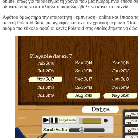
online, όπως για παράδειγμα τη χρονιά που μία ημερομηνία έπεσε σ
αδυνατώντας να καταλάβω τι ακριβώς ήθελε να κάνω το παιχνίδι.
Αφότου όμως πήρα την απαραίτητη «έμπνευση» online και έπιασα το
σωστή Polaroid βάσει περιγραφής και όχι την χρονική περίοδο. Όσο
ακόμα πιο εύκολα αφού οι κενές Polaroid στις οποίες έπρεπε να δώ