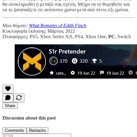
θα ολοκληρωθεί η μεταξύ σας σχέση. Μέχρι να το θυμηθείτε και
να το ξαναπαίξετε σε ανύποπτο χρόνο μετά από πέντε-έξι χρόνια.
Μου θύμισε:
What Remains of Edith Finch
Κυκλοφορία έκδοσης: Μάρτιος 2022
Πλατφόρμες: PS5, Xbox Series X|S, PS4, Xbox One,
PC
, Switch
Share
Discussion about this post
Comments
Restacks