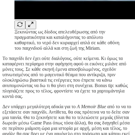
Ξεκινώντας ως δίοδος απελευθέρωσης από την
πραγματικότητα και καταλήγοντας το απόλυτο
καθαρτικό, το νερό δεν κυριαρχεί απλά σε κάθε οθόνη
του παιχνιδιού αλλά και στη ζωή της Miriam.
Το παιχνίδι δεν έχει ούτε διαλόγους, ούτε κείμενα. Κι όμως τα
καταφέρνει περίφημα στην αφήγηση αφού οι εικόνες μιλάνε από
μόνες τους. Σε κάθε σκηνή έμενα αποσβολωμένος, σχεδόν
υπνωτισμένος από το μαγευτικό θέαμα που αντίκριζα, πριν
ολοκληρώσω βιαστικά τις ενέργειες που έπρεπε να κάνω
ανυπομονώντας να δω τι θα γίνει στη συνέχεια. Bonus tip: καθώς
πλησιάζετε προς το τέλος, φροντίστε να έχετε τα χαρτομάντηλα
κοντά σας.
Δεν υπάρχει μεγαλύτερη αδικία για το
A Memoir Blue
από το να το
εξετάσετε σαν παιχνίδι. Αντίθετα, θα σας πρότεινα να το δείτε σαν
μια ταινία. Θα το ξεκινήσετε και θα το τελειώσετε μεμιάς (δίνεται
δωρεάν μέσω Game Pass όπως τόσα άλλα), θα σας διηγηθεί μέσα
σε περίπου μιάμιση ώρα μια ιστορία με αρχή, μέση και τέλος, το
φινάλε θα σας βρει με ένα χαμόγελο στο πρόσωπο και κάπου εκεί