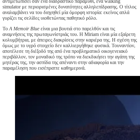
αντιμετωπίσει σαν ένα διαδραστικό παραμύθι, ένα walking
simulator με περιορισμένες δυνατότητες αλληλεπίδρασης. Ο τίτλος
αναλαμβάνει να του διηγηθεί μία όμορφη ιστορία: εκείνος απλά
γυρίζει τις σελίδες υιοθετώντας παθητικό ρόλο.
Το
A Memoir Blue
είναι μια βουτιά στο παρελθόν και τις
αναμνήσεις της πρωταγωνίστριάς του. Η Miriam είναι μία εξαίρετη
κολυμβήτρια, με άπειρες διακρίσεις στην καριέρα της. Η σχέση της
όμως με το υγρό στοιχείο δεν καλλιεργήθηκε φυσικά. Τουναντίον,
αποτέλεσε τη διέξοδό της από ένα προβληματικό οικογενειακό
περιβάλλον, τον μοναδικό της τρόπο να διεκδικήσει την αγάπη της
μητέρας της, την ασπίδα της απέναντι στην αδιαφορία και την
παραμέληση που εισέπραττε καθημερινά.